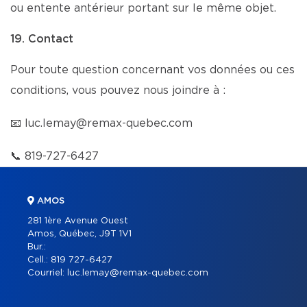
ou entente antérieur portant sur le même objet.
19. Contact
Pour toute question concernant vos données ou ces
conditions, vous pouvez nous joindre à :
📧
luc.lemay@remax-quebec.com
📞
819-727-6427
AMOS
281 1ère Avenue Ouest
Amos, Québec, J9T 1V1
Bur.:
Cell.:
819 727-6427
Courriel:
luc.lemay@remax-quebec.com