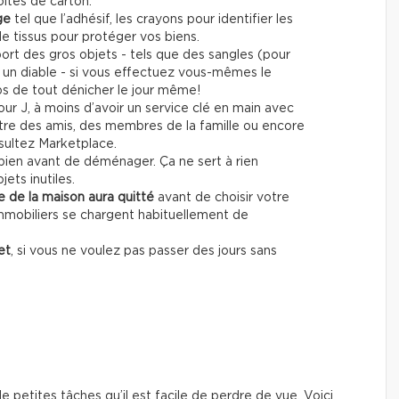
oîtes de carton.
age
tel que l’adhésif, les crayons pour identifier les
de tissus pour protéger vos biens.
ort des gros objets - tels que des sangles (pour
 un diable - si vous effectuez vous-mêmes le
 de tout dénicher le jour même!
jour J, à moins d’avoir un service clé en main avec
tre des amis, des membres de la famille ou encore
nsultez Marketplace.
 bien avant de déménager. Ça ne sert à rien
ets inutiles.
e de la maison aura quitté
avant de choisir votre
mobiliers se chargent habituellement de
et
, si vous ne voulez pas passer des jours sans
etites tâches qu’il est facile de perdre de vue. Voici