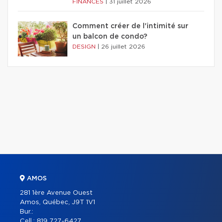
FINANCES
|
31 juillet 2026
Comment créer de l'intimité sur
un balcon de condo?
DESIGN
|
26 juillet 2026
AMOS
281 1ère Avenue Ouest
Amos, Québec, J9T 1V1
Bur.:
Cell.:
819 727-6427